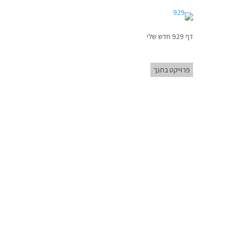
דף 929 חדש שלי
פרוייקט בתנך