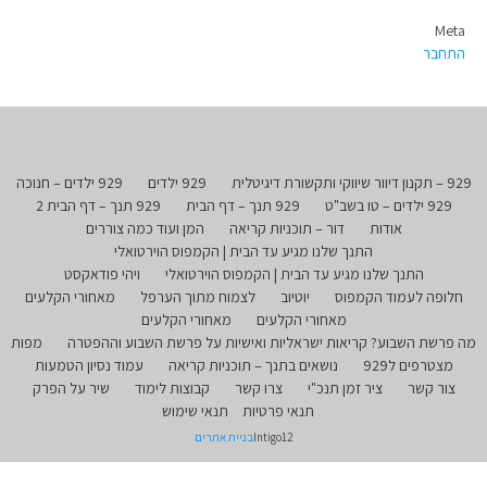
Meta
התחבר
929 – תקנון דיוור שיווקי ותקשורת דיגיטלית
929 ילדים
929 ילדים – חנוכה
929 ילדים – טו בשב"ט
929 תנך – דף הבית
929 תנך – דף הבית 2
אודות
דור – תוכניות קריאה
המן ועוד כמה צוררים
התנך שלנו מגיע עד הבית | הקמפוס הוירטואלי
התנך שלנו מגיע עד הבית | הקמפוס הוירטואלי
ויהי פודאקסט
חלופה לעמוד הקמפוס
יוטיוב
לצמוח מתוך הערפל
מאחורי הקלעים
מאחורי הקלעים
מאחורי הקלעים
מה פרשת השבוע? קריאות ישראליות ואישיות על פרשת השבוע וההפטרה
מפות
מצטרפים ל929
נושאים בתנך – תוכניות קריאה
עמוד נסיון הטמעות
צור קשר
ציר זמן תנכ"י
צרו קשר
קבוצות לימוד
שיר על הפרק
תנאי פרטיות
תנאי שימוש
Intigo12
בניית אתרים