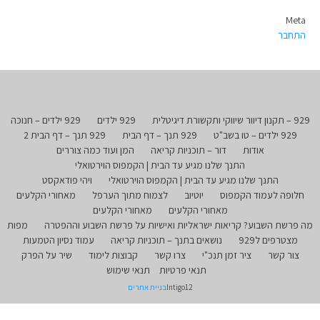
Meta
התחבר
929 – תקנון דיוור שיווקי ותקשורת דיגיטלית
929 ילדים
929 ילדים – חנוכה
929 ילדים – טו בשב"ט
929 תנך – דף הבית
929 תנך – דף הבית 2
אודות
דור – תוכניות קריאה
המן ועוד כמה צוררים
התנך שלנו מגיע עד הבית | הקמפוס הוירטואלי
התנך שלנו מגיע עד הבית | הקמפוס הוירטואלי
ויהי פודאקסט
חלופה לעמוד הקמפוס
יוטיוב
לצמוח מתוך הערפל
מאחורי הקלעים
מאחורי הקלעים
מאחורי הקלעים
מה פרשת השבוע? קריאות ישראליות ואישיות על פרשת השבוע וההפטרה
מפות
מצטרפים ל929
נושאים בתנך – תוכניות קריאה
עמוד נסיון הטמעות
צור קשר
ציר זמן תנכ"י
צרו קשר
קבוצות לימוד
שיר על הפרק
תנאי פרטיות
תנאי שימוש
Intigo12
בניית אתרים