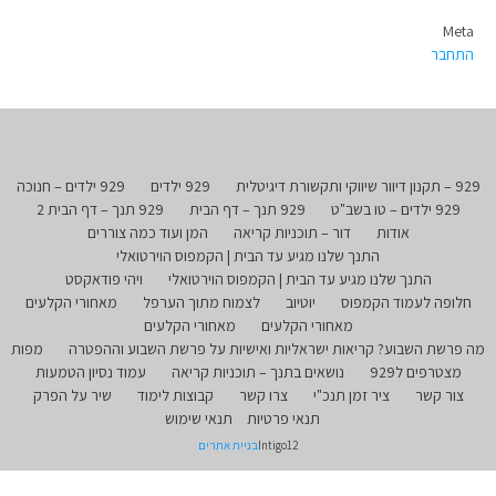
Meta
התחבר
929 – תקנון דיוור שיווקי ותקשורת דיגיטלית
929 ילדים
929 ילדים – חנוכה
929 ילדים – טו בשב"ט
929 תנך – דף הבית
929 תנך – דף הבית 2
אודות
דור – תוכניות קריאה
המן ועוד כמה צוררים
התנך שלנו מגיע עד הבית | הקמפוס הוירטואלי
התנך שלנו מגיע עד הבית | הקמפוס הוירטואלי
ויהי פודאקסט
חלופה לעמוד הקמפוס
יוטיוב
לצמוח מתוך הערפל
מאחורי הקלעים
מאחורי הקלעים
מאחורי הקלעים
מה פרשת השבוע? קריאות ישראליות ואישיות על פרשת השבוע וההפטרה
מפות
מצטרפים ל929
נושאים בתנך – תוכניות קריאה
עמוד נסיון הטמעות
צור קשר
ציר זמן תנכ"י
צרו קשר
קבוצות לימוד
שיר על הפרק
תנאי פרטיות
תנאי שימוש
Intigo12
בניית אתרים