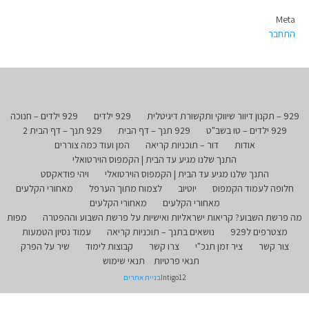
Meta
התחבר
929 – תקנון דיוור שיווקי ותקשורת דיגיטלית
929 ילדים
929 ילדים – חנוכה
929 ילדים – טו בשב"ט
929 תנך – דף הבית
929 תנך – דף הבית 2
אודות
דור – תוכניות קריאה
המן ועוד כמה צוררים
התנך שלנו מגיע עד הבית | הקמפוס הוירטואלי
התנך שלנו מגיע עד הבית | הקמפוס הוירטואלי
ויהי פודאקסט
חלופה לעמוד הקמפוס
יוטיוב
לצמוח מתוך הערפל
מאחורי הקלעים
מאחורי הקלעים
מאחורי הקלעים
מה פרשת השבוע? קריאות ישראליות ואישיות על פרשת השבוע וההפטרה
מפות
מצטרפים ל929
נושאים בתנך – תוכניות קריאה
עמוד נסיון הטמעות
צור קשר
ציר זמן תנכ"י
צרו קשר
קבוצות לימוד
שיר על הפרק
תנאי פרטיות
תנאי שימוש
Intigo12
בניית אתרים