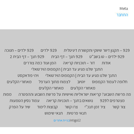
Meta
התחבר
929 – תקנון דיוור שיווקי ותקשורת דיגיטלית
929 ילדים
929 ילדים – חנוכה
929 ילדים – טו בשב"ט
929 תנך – דף הבית
929 תנך – דף הבית 2
אודות
דור – תוכניות קריאה
המן ועוד כמה צוררים
התנך שלנו מגיע עד הבית | הקמפוס הוירטואלי
התנך שלנו מגיע עד הבית | הקמפוס הוירטואלי
ויהי פודאקסט
חלופה לעמוד הקמפוס
יוטיוב
לצמוח מתוך הערפל
מאחורי הקלעים
מאחורי הקלעים
מאחורי הקלעים
מה פרשת השבוע? קריאות ישראליות ואישיות על פרשת השבוע וההפטרה
מפות
מצטרפים ל929
נושאים בתנך – תוכניות קריאה
עמוד נסיון הטמעות
צור קשר
ציר זמן תנכ"י
צרו קשר
קבוצות לימוד
שיר על הפרק
תנאי פרטיות
תנאי שימוש
Intigo12
בניית אתרים