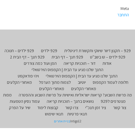
Meta
התחבר
929 – תקנון דיוור שיווקי ותקשורת דיגיטלית
929 ילדים
929 ילדים – חנוכה
929 ילדים – טו בשב"ט
929 תנך – דף הבית
929 תנך – דף הבית 2
אודות
דור – תוכניות קריאה
המן ועוד כמה צוררים
התנך שלנו מגיע עד הבית | הקמפוס הוירטואלי
התנך שלנו מגיע עד הבית | הקמפוס הוירטואלי
ויהי פודאקסט
חלופה לעמוד הקמפוס
יוטיוב
לצמוח מתוך הערפל
מאחורי הקלעים
מאחורי הקלעים
מאחורי הקלעים
מה פרשת השבוע? קריאות ישראליות ואישיות על פרשת השבוע וההפטרה
מפות
מצטרפים ל929
נושאים בתנך – תוכניות קריאה
עמוד נסיון הטמעות
צור קשר
ציר זמן תנכ"י
צרו קשר
קבוצות לימוד
שיר על הפרק
תנאי פרטיות
תנאי שימוש
Intigo12
בניית אתרים