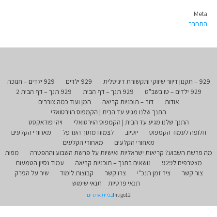
Meta
התחבר
929 – תקנון דיוור שיווקי ותקשורת דיגיטלית
929 ילדים
929 ילדים – חנוכה
929 ילדים – טו בשב"ט
929 תנך – דף הבית
929 תנך – דף הבית 2
אודות
דור – תוכניות קריאה
המן ועוד כמה צוררים
התנך שלנו מגיע עד הבית | הקמפוס הוירטואלי
התנך שלנו מגיע עד הבית | הקמפוס הוירטואלי
ויהי פודאקסט
חלופה לעמוד הקמפוס
יוטיוב
לצמוח מתוך הערפל
מאחורי הקלעים
מאחורי הקלעים
מאחורי הקלעים
מה פרשת השבוע? קריאות ישראליות ואישיות על פרשת השבוע וההפטרה
מפות
מצטרפים ל929
נושאים בתנך – תוכניות קריאה
עמוד נסיון הטמעות
צור קשר
ציר זמן תנכ"י
צרו קשר
קבוצות לימוד
שיר על הפרק
תנאי פרטיות
תנאי שימוש
Intigo12
בניית אתרים