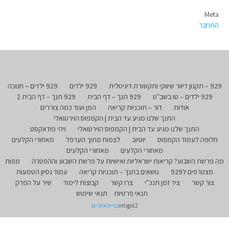
Meta
התחבר
929 – תקנון דיוור שיווקי ותקשורת דיגיטלית
929 ילדים
929 ילדים – חנוכה
929 ילדים – טו בשב"ט
929 תנך – דף הבית
929 תנך – דף הבית 2
אודות
דור – תוכניות קריאה
המן ועוד כמה צוררים
התנך שלנו מגיע עד הבית | הקמפוס הוירטואלי
התנך שלנו מגיע עד הבית | הקמפוס הוירטואלי
ויהי פודאקסט
חלופה לעמוד הקמפוס
יוטיוב
לצמוח מתוך הערפל
מאחורי הקלעים
מאחורי הקלעים
מאחורי הקלעים
מה פרשת השבוע? קריאות ישראליות ואישיות על פרשת השבוע וההפטרה
מפות
מצטרפים ל929
נושאים בתנך – תוכניות קריאה
עמוד נסיון הטמעות
צור קשר
ציר זמן תנכ"י
צרו קשר
קבוצות לימוד
שיר על הפרק
תנאי פרטיות
תנאי שימוש
Intigo12
בניית אתרים