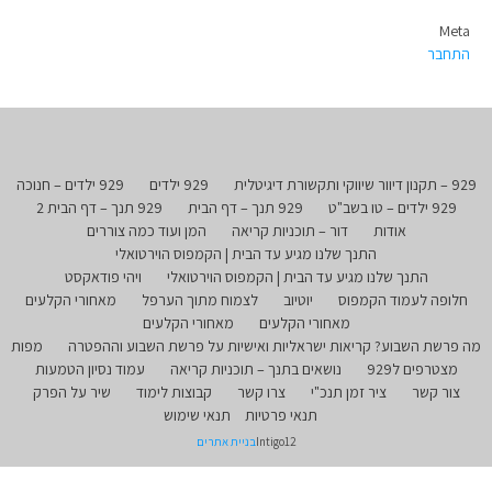
Meta
התחבר
929 – תקנון דיוור שיווקי ותקשורת דיגיטלית
929 ילדים
929 ילדים – חנוכה
929 ילדים – טו בשב"ט
929 תנך – דף הבית
929 תנך – דף הבית 2
אודות
דור – תוכניות קריאה
המן ועוד כמה צוררים
התנך שלנו מגיע עד הבית | הקמפוס הוירטואלי
התנך שלנו מגיע עד הבית | הקמפוס הוירטואלי
ויהי פודאקסט
חלופה לעמוד הקמפוס
יוטיוב
לצמוח מתוך הערפל
מאחורי הקלעים
מאחורי הקלעים
מאחורי הקלעים
מה פרשת השבוע? קריאות ישראליות ואישיות על פרשת השבוע וההפטרה
מפות
מצטרפים ל929
נושאים בתנך – תוכניות קריאה
עמוד נסיון הטמעות
צור קשר
ציר זמן תנכ"י
צרו קשר
קבוצות לימוד
שיר על הפרק
תנאי פרטיות
תנאי שימוש
Intigo12
בניית אתרים