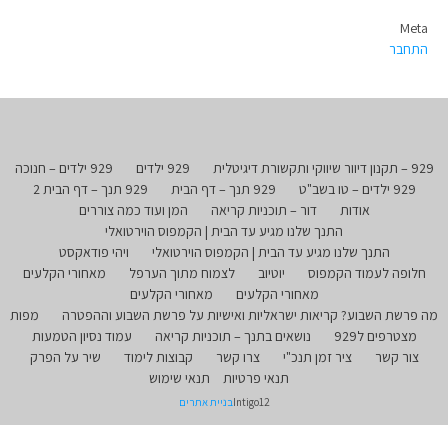
Meta
התחבר
929 – תקנון דיוור שיווקי ותקשורת דיגיטלית
929 ילדים
929 ילדים – חנוכה
929 ילדים – טו בשב"ט
929 תנך – דף הבית
929 תנך – דף הבית 2
אודות
דור – תוכניות קריאה
המן ועוד כמה צוררים
התנך שלנו מגיע עד הבית | הקמפוס הוירטואלי
התנך שלנו מגיע עד הבית | הקמפוס הוירטואלי
ויהי פודאקסט
חלופה לעמוד הקמפוס
יוטיוב
לצמוח מתוך הערפל
מאחורי הקלעים
מאחורי הקלעים
מאחורי הקלעים
מה פרשת השבוע? קריאות ישראליות ואישיות על פרשת השבוע וההפטרה
מפות
מצטרפים ל929
נושאים בתנך – תוכניות קריאה
עמוד נסיון הטמעות
צור קשר
ציר זמן תנכ"י
צרו קשר
קבוצות לימוד
שיר על הפרק
תנאי פרטיות
תנאי שימוש
Intigo12
בניית אתרים