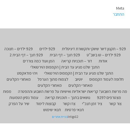
Meta
התחבר
929 – תקנון דיוור שיווקי ותקשורת דיגיטלית
929 ילדים
929 ילדים – חנוכה
929 ילדים – טו בשב"ט
929 תנך – דף הבית
929 תנך – דף הבית 2
אודות
דור – תוכניות קריאה
המן ועוד כמה צוררים
התנך שלנו מגיע עד הבית | הקמפוס הוירטואלי
התנך שלנו מגיע עד הבית | הקמפוס הוירטואלי
ויהי פודאקסט
חלופה לעמוד הקמפוס
יוטיוב
לצמוח מתוך הערפל
מאחורי הקלעים
מאחורי הקלעים
מאחורי הקלעים
מה פרשת השבוע? קריאות ישראליות ואישיות על פרשת השבוע וההפטרה
מפות
מצטרפים ל929
נושאים בתנך – תוכניות קריאה
עמוד נסיון הטמעות
צור קשר
ציר זמן תנכ"י
צרו קשר
קבוצות לימוד
שיר על הפרק
תנאי פרטיות
תנאי שימוש
Intigo12
בניית אתרים