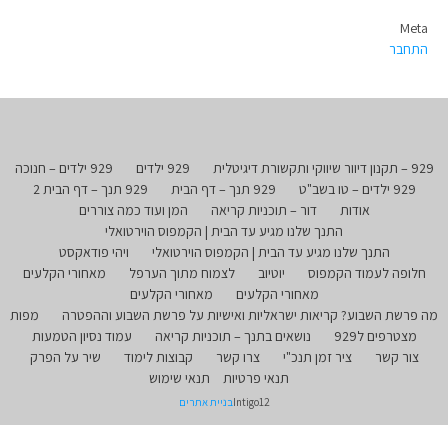
Meta
התחבר
929 – תקנון דיוור שיווקי ותקשורת דיגיטלית
929 ילדים
929 ילדים – חנוכה
929 ילדים – טו בשב"ט
929 תנך – דף הבית
929 תנך – דף הבית 2
אודות
דור – תוכניות קריאה
המן ועוד כמה צוררים
התנך שלנו מגיע עד הבית | הקמפוס הוירטואלי
התנך שלנו מגיע עד הבית | הקמפוס הוירטואלי
ויהי פודאקסט
חלופה לעמוד הקמפוס
יוטיוב
לצמוח מתוך הערפל
מאחורי הקלעים
מאחורי הקלעים
מאחורי הקלעים
מה פרשת השבוע? קריאות ישראליות ואישיות על פרשת השבוע וההפטרה
מפות
מצטרפים ל929
נושאים בתנך – תוכניות קריאה
עמוד נסיון הטמעות
צור קשר
ציר זמן תנכ"י
צרו קשר
קבוצות לימוד
שיר על הפרק
תנאי פרטיות
תנאי שימוש
Intigo12
בניית אתרים