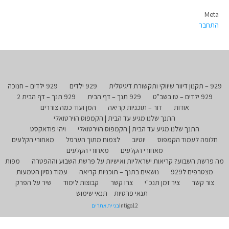
Meta
התחבר
929 – תקנון דיוור שיווקי ותקשורת דיגיטלית
929 ילדים
929 ילדים – חנוכה
929 ילדים – טו בשב"ט
929 תנך – דף הבית
929 תנך – דף הבית 2
אודות
דור – תוכניות קריאה
המן ועוד כמה צוררים
התנך שלנו מגיע עד הבית | הקמפוס הוירטואלי
התנך שלנו מגיע עד הבית | הקמפוס הוירטואלי
ויהי פודאקסט
חלופה לעמוד הקמפוס
יוטיוב
לצמוח מתוך הערפל
מאחורי הקלעים
מאחורי הקלעים
מאחורי הקלעים
מה פרשת השבוע? קריאות ישראליות ואישיות על פרשת השבוע וההפטרה
מפות
מצטרפים ל929
נושאים בתנך – תוכניות קריאה
עמוד נסיון הטמעות
צור קשר
ציר זמן תנכ"י
צרו קשר
קבוצות לימוד
שיר על הפרק
תנאי פרטיות
תנאי שימוש
Intigo12
בניית אתרים