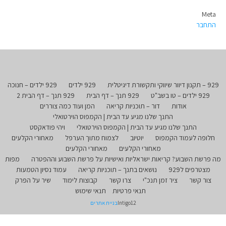
Meta
התחבר
929 – תקנון דיוור שיווקי ותקשורת דיגיטלית
929 ילדים
929 ילדים – חנוכה
929 ילדים – טו בשב"ט
929 תנך – דף הבית
929 תנך – דף הבית 2
אודות
דור – תוכניות קריאה
המן ועוד כמה צוררים
התנך שלנו מגיע עד הבית | הקמפוס הוירטואלי
התנך שלנו מגיע עד הבית | הקמפוס הוירטואלי
ויהי פודאקסט
חלופה לעמוד הקמפוס
יוטיוב
לצמוח מתוך הערפל
מאחורי הקלעים
מאחורי הקלעים
מאחורי הקלעים
מה פרשת השבוע? קריאות ישראליות ואישיות על פרשת השבוע וההפטרה
מפות
מצטרפים ל929
נושאים בתנך – תוכניות קריאה
עמוד נסיון הטמעות
צור קשר
ציר זמן תנכ"י
צרו קשר
קבוצות לימוד
שיר על הפרק
תנאי פרטיות
תנאי שימוש
Intigo12
בניית אתרים