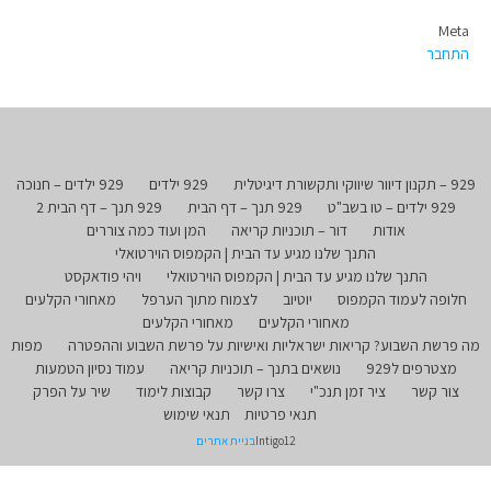
Meta
התחבר
929 – תקנון דיוור שיווקי ותקשורת דיגיטלית
929 ילדים
929 ילדים – חנוכה
929 ילדים – טו בשב"ט
929 תנך – דף הבית
929 תנך – דף הבית 2
אודות
דור – תוכניות קריאה
המן ועוד כמה צוררים
התנך שלנו מגיע עד הבית | הקמפוס הוירטואלי
התנך שלנו מגיע עד הבית | הקמפוס הוירטואלי
ויהי פודאקסט
חלופה לעמוד הקמפוס
יוטיוב
לצמוח מתוך הערפל
מאחורי הקלעים
מאחורי הקלעים
מאחורי הקלעים
מה פרשת השבוע? קריאות ישראליות ואישיות על פרשת השבוע וההפטרה
מפות
מצטרפים ל929
נושאים בתנך – תוכניות קריאה
עמוד נסיון הטמעות
צור קשר
ציר זמן תנכ"י
צרו קשר
קבוצות לימוד
שיר על הפרק
תנאי פרטיות
תנאי שימוש
Intigo12
בניית אתרים