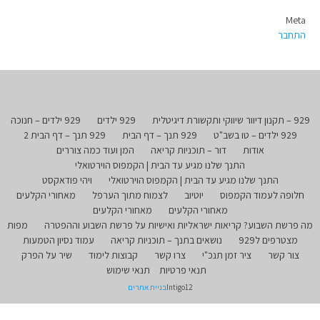
Meta
התחבר
929 – תקנון דיוור שיווקי ותקשורת דיגיטלית
929 ילדים
929 ילדים – חנוכה
929 ילדים – טו בשב"ט
929 תנך – דף הבית
929 תנך – דף הבית 2
אודות
דור – תוכניות קריאה
המן ועוד כמה צוררים
התנך שלנו מגיע עד הבית | הקמפוס הוירטואלי
התנך שלנו מגיע עד הבית | הקמפוס הוירטואלי
ויהי פודאקסט
חלופה לעמוד הקמפוס
יוטיוב
לצמוח מתוך הערפל
מאחורי הקלעים
מאחורי הקלעים
מאחורי הקלעים
מה פרשת השבוע? קריאות ישראליות ואישיות על פרשת השבוע וההפטרה
מפות
מצטרפים ל929
נושאים בתנך – תוכניות קריאה
עמוד נסיון הטמעות
צור קשר
ציר זמן תנכ"י
צרו קשר
קבוצות לימוד
שיר על הפרק
תנאי פרטיות
תנאי שימוש
Intigo12
בניית אתרים