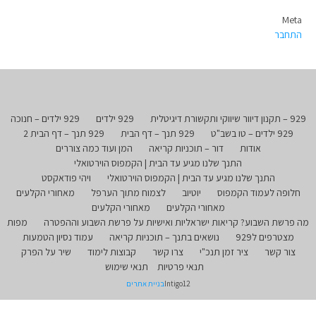
Meta
התחבר
929 – תקנון דיוור שיווקי ותקשורת דיגיטלית
929 ילדים
929 ילדים – חנוכה
929 ילדים – טו בשב"ט
929 תנך – דף הבית
929 תנך – דף הבית 2
אודות
דור – תוכניות קריאה
המן ועוד כמה צוררים
התנך שלנו מגיע עד הבית | הקמפוס הוירטואלי
התנך שלנו מגיע עד הבית | הקמפוס הוירטואלי
ויהי פודאקסט
חלופה לעמוד הקמפוס
יוטיוב
לצמוח מתוך הערפל
מאחורי הקלעים
מאחורי הקלעים
מאחורי הקלעים
מה פרשת השבוע? קריאות ישראליות ואישיות על פרשת השבוע וההפטרה
מפות
מצטרפים ל929
נושאים בתנך – תוכניות קריאה
עמוד נסיון הטמעות
צור קשר
ציר זמן תנכ"י
צרו קשר
קבוצות לימוד
שיר על הפרק
תנאי פרטיות
תנאי שימוש
Intigo12
בניית אתרים