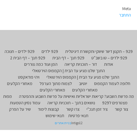
Meta
התחבר
929 – תקנון דיוור שיווקי ותקשורת דיגיטלית
929 ילדים
929 ילדים – חנוכה
929 ילדים – טו בשב"ט
929 תנך – דף הבית
929 תנך – דף הבית 2
אודות
דור – תוכניות קריאה
המן ועוד כמה צוררים
התנך שלנו מגיע עד הבית | הקמפוס הוירטואלי
התנך שלנו מגיע עד הבית | הקמפוס הוירטואלי
ויהי פודאקסט
חלופה לעמוד הקמפוס
יוטיוב
לצמוח מתוך הערפל
מאחורי הקלעים
מאחורי הקלעים
מאחורי הקלעים
מה פרשת השבוע? קריאות ישראליות ואישיות על פרשת השבוע וההפטרה
מפות
מצטרפים ל929
נושאים בתנך – תוכניות קריאה
עמוד נסיון הטמעות
צור קשר
ציר זמן תנכ"י
צרו קשר
קבוצות לימוד
שיר על הפרק
תנאי פרטיות
תנאי שימוש
Intigo12
בניית אתרים