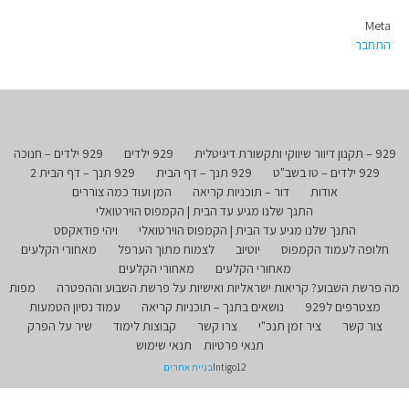
Meta
התחבר
929 – תקנון דיוור שיווקי ותקשורת דיגיטלית
929 ילדים
929 ילדים – חנוכה
929 ילדים – טו בשב"ט
929 תנך – דף הבית
929 תנך – דף הבית 2
אודות
דור – תוכניות קריאה
המן ועוד כמה צוררים
התנך שלנו מגיע עד הבית | הקמפוס הוירטואלי
התנך שלנו מגיע עד הבית | הקמפוס הוירטואלי
ויהי פודאקסט
חלופה לעמוד הקמפוס
יוטיוב
לצמוח מתוך הערפל
מאחורי הקלעים
מאחורי הקלעים
מאחורי הקלעים
מה פרשת השבוע? קריאות ישראליות ואישיות על פרשת השבוע וההפטרה
מפות
מצטרפים ל929
נושאים בתנך – תוכניות קריאה
עמוד נסיון הטמעות
צור קשר
ציר זמן תנכ"י
צרו קשר
קבוצות לימוד
שיר על הפרק
תנאי פרטיות
תנאי שימוש
Intigo12
בניית אתרים