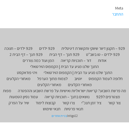
Meta
התחבר
929 – תקנון דיוור שיווקי ותקשורת דיגיטלית
929 ילדים
929 ילדים – חנוכה
929 ילדים – טו בשב"ט
929 תנך – דף הבית
929 תנך – דף הבית 2
אודות
דור – תוכניות קריאה
המן ועוד כמה צוררים
התנך שלנו מגיע עד הבית | הקמפוס הוירטואלי
התנך שלנו מגיע עד הבית | הקמפוס הוירטואלי
ויהי פודאקסט
חלופה לעמוד הקמפוס
יוטיוב
לצמוח מתוך הערפל
מאחורי הקלעים
מאחורי הקלעים
מאחורי הקלעים
מה פרשת השבוע? קריאות ישראליות ואישיות על פרשת השבוע וההפטרה
מפות
מצטרפים ל929
נושאים בתנך – תוכניות קריאה
עמוד נסיון הטמעות
צור קשר
ציר זמן תנכ"י
צרו קשר
קבוצות לימוד
שיר על הפרק
תנאי פרטיות
תנאי שימוש
Intigo12
בניית אתרים