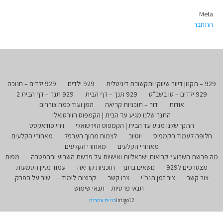
Meta
התחבר
929 – תקנון דיוור שיווקי ותקשורת דיגיטלית
929 ילדים
929 ילדים – חנוכה
929 ילדים – טו בשב"ט
929 תנך – דף הבית
929 תנך – דף הבית 2
אודות
דור – תוכניות קריאה
המן ועוד כמה צוררים
התנך שלנו מגיע עד הבית | הקמפוס הוירטואלי
התנך שלנו מגיע עד הבית | הקמפוס הוירטואלי
ויהי פודאקסט
חלופה לעמוד הקמפוס
יוטיוב
לצמוח מתוך הערפל
מאחורי הקלעים
מאחורי הקלעים
מאחורי הקלעים
מה פרשת השבוע? קריאות ישראליות ואישיות על פרשת השבוע וההפטרה
מפות
מצטרפים ל929
נושאים בתנך – תוכניות קריאה
עמוד נסיון הטמעות
צור קשר
ציר זמן תנכ"י
צרו קשר
קבוצות לימוד
שיר על הפרק
תנאי פרטיות
תנאי שימוש
Intigo12
בניית אתרים