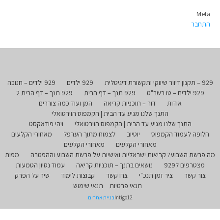
Meta
התחבר
929 – תקנון דיוור שיווקי ותקשורת דיגיטלית
929 ילדים
929 ילדים – חנוכה
929 ילדים – טו בשב"ט
929 תנך – דף הבית
929 תנך – דף הבית 2
אודות
דור – תוכניות קריאה
המן ועוד כמה צוררים
התנך שלנו מגיע עד הבית | הקמפוס הוירטואלי
התנך שלנו מגיע עד הבית | הקמפוס הוירטואלי
ויהי פודאקסט
חלופה לעמוד הקמפוס
יוטיוב
לצמוח מתוך הערפל
מאחורי הקלעים
מאחורי הקלעים
מאחורי הקלעים
מה פרשת השבוע? קריאות ישראליות ואישיות על פרשת השבוע וההפטרה
מפות
מצטרפים ל929
נושאים בתנך – תוכניות קריאה
עמוד נסיון הטמעות
צור קשר
ציר זמן תנכ"י
צרו קשר
קבוצות לימוד
שיר על הפרק
תנאי פרטיות
תנאי שימוש
Intigo12
בניית אתרים