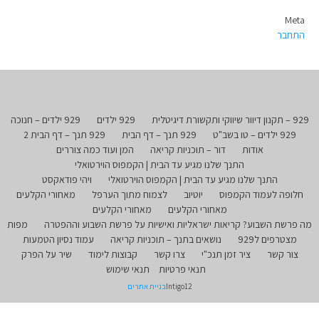
Meta
התחבר
929 – תקנון דיוור שיווקי ותקשורת דיגיטלית
929 ילדים
929 ילדים – חנוכה
929 ילדים – טו בשב"ט
929 תנך – דף הבית
929 תנך – דף הבית 2
אודות
דור – תוכניות קריאה
המן ועוד כמה צוררים
התנך שלנו מגיע עד הבית | הקמפוס הוירטואלי
התנך שלנו מגיע עד הבית | הקמפוס הוירטואלי
ויהי פודאקסט
חלופה לעמוד הקמפוס
יוטיוב
לצמוח מתוך הערפל
מאחורי הקלעים
מאחורי הקלעים
מאחורי הקלעים
מה פרשת השבוע? קריאות ישראליות ואישיות על פרשת השבוע וההפטרה
מפות
מצטרפים ל929
נושאים בתנך – תוכניות קריאה
עמוד נסיון הטמעות
צור קשר
ציר זמן תנכ"י
צרו קשר
קבוצות לימוד
שיר על הפרק
תנאי פרטיות
תנאי שימוש
Intigo12
בניית אתרים