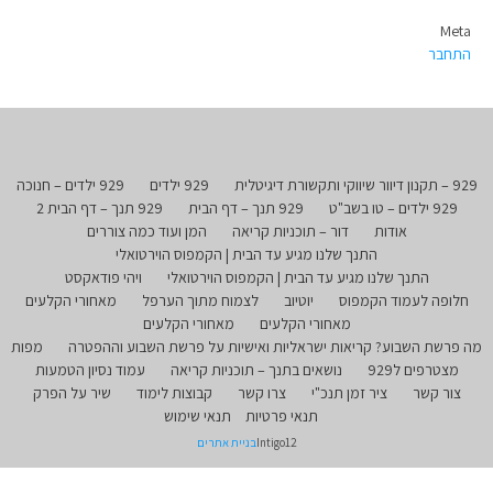
Meta
התחבר
929 – תקנון דיוור שיווקי ותקשורת דיגיטלית
929 ילדים
929 ילדים – חנוכה
929 ילדים – טו בשב"ט
929 תנך – דף הבית
929 תנך – דף הבית 2
אודות
דור – תוכניות קריאה
המן ועוד כמה צוררים
התנך שלנו מגיע עד הבית | הקמפוס הוירטואלי
התנך שלנו מגיע עד הבית | הקמפוס הוירטואלי
ויהי פודאקסט
חלופה לעמוד הקמפוס
יוטיוב
לצמוח מתוך הערפל
מאחורי הקלעים
מאחורי הקלעים
מאחורי הקלעים
מה פרשת השבוע? קריאות ישראליות ואישיות על פרשת השבוע וההפטרה
מפות
מצטרפים ל929
נושאים בתנך – תוכניות קריאה
עמוד נסיון הטמעות
צור קשר
ציר זמן תנכ"י
צרו קשר
קבוצות לימוד
שיר על הפרק
תנאי פרטיות
תנאי שימוש
Intigo12
בניית אתרים