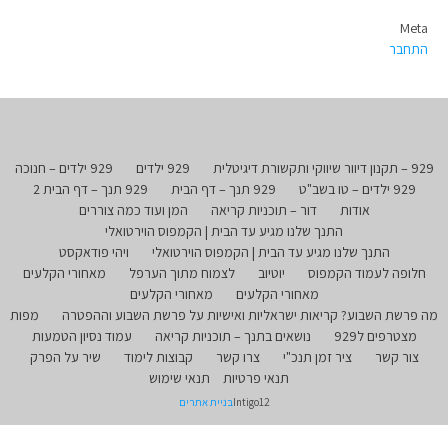
Meta
התחבר
929 – תקנון דיוור שיווקי ותקשורת דיגיטלית
929 ילדים
929 ילדים – חנוכה
929 ילדים – טו בשב"ט
929 תנך – דף הבית
929 תנך – דף הבית 2
אודות
דור – תוכניות קריאה
המן ועוד כמה צוררים
התנך שלנו מגיע עד הבית | הקמפוס הוירטואלי
התנך שלנו מגיע עד הבית | הקמפוס הוירטואלי
ויהי פודאקסט
חלופה לעמוד הקמפוס
יוטיוב
לצמוח מתוך הערפל
מאחורי הקלעים
מאחורי הקלעים
מאחורי הקלעים
מה פרשת השבוע? קריאות ישראליות ואישיות על פרשת השבוע וההפטרה
מפות
מצטרפים ל929
נושאים בתנך – תוכניות קריאה
עמוד נסיון הטמעות
צור קשר
ציר זמן תנכ"י
צרו קשר
קבוצות לימוד
שיר על הפרק
תנאי פרטיות
תנאי שימוש
Intigo12
בניית אתרים