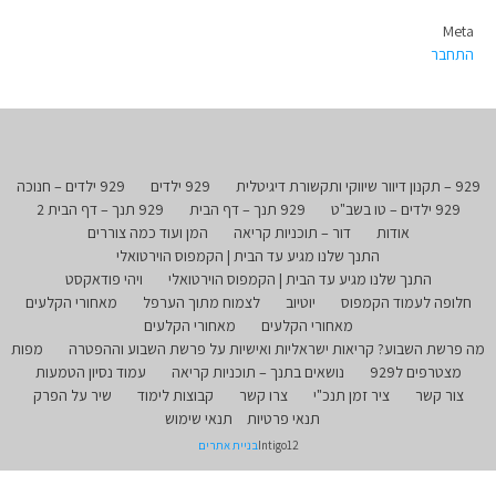
Meta
התחבר
929 – תקנון דיוור שיווקי ותקשורת דיגיטלית
929 ילדים
929 ילדים – חנוכה
929 ילדים – טו בשב"ט
929 תנך – דף הבית
929 תנך – דף הבית 2
אודות
דור – תוכניות קריאה
המן ועוד כמה צוררים
התנך שלנו מגיע עד הבית | הקמפוס הוירטואלי
התנך שלנו מגיע עד הבית | הקמפוס הוירטואלי
ויהי פודאקסט
חלופה לעמוד הקמפוס
יוטיוב
לצמוח מתוך הערפל
מאחורי הקלעים
מאחורי הקלעים
מאחורי הקלעים
מה פרשת השבוע? קריאות ישראליות ואישיות על פרשת השבוע וההפטרה
מפות
מצטרפים ל929
נושאים בתנך – תוכניות קריאה
עמוד נסיון הטמעות
צור קשר
ציר זמן תנכ"י
צרו קשר
קבוצות לימוד
שיר על הפרק
תנאי פרטיות
תנאי שימוש
Intigo12
בניית אתרים