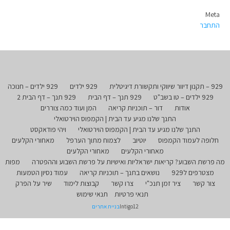
Meta
התחבר
929 – תקנון דיוור שיווקי ותקשורת דיגיטלית
929 ילדים
929 ילדים – חנוכה
929 ילדים – טו בשב"ט
929 תנך – דף הבית
929 תנך – דף הבית 2
אודות
דור – תוכניות קריאה
המן ועוד כמה צוררים
התנך שלנו מגיע עד הבית | הקמפוס הוירטואלי
התנך שלנו מגיע עד הבית | הקמפוס הוירטואלי
ויהי פודאקסט
חלופה לעמוד הקמפוס
יוטיוב
לצמוח מתוך הערפל
מאחורי הקלעים
מאחורי הקלעים
מאחורי הקלעים
מה פרשת השבוע? קריאות ישראליות ואישיות על פרשת השבוע וההפטרה
מפות
מצטרפים ל929
נושאים בתנך – תוכניות קריאה
עמוד נסיון הטמעות
צור קשר
ציר זמן תנכ"י
צרו קשר
קבוצות לימוד
שיר על הפרק
תנאי פרטיות
תנאי שימוש
Intigo12
בניית אתרים