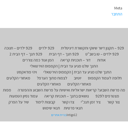
Meta
התחבר
929 – תקנון דיוור שיווקי ותקשורת דיגיטלית
929 ילדים
929 ילדים – חנוכה
929 ילדים – טו בשב"ט
929 תנך – דף הבית
929 תנך – דף הבית 2
אודות
דור – תוכניות קריאה
המן ועוד כמה צוררים
התנך שלנו מגיע עד הבית | הקמפוס הוירטואלי
התנך שלנו מגיע עד הבית | הקמפוס הוירטואלי
ויהי פודאקסט
חלופה לעמוד הקמפוס
יוטיוב
לצמוח מתוך הערפל
מאחורי הקלעים
מאחורי הקלעים
מאחורי הקלעים
מה פרשת השבוע? קריאות ישראליות ואישיות על פרשת השבוע וההפטרה
מפות
מצטרפים ל929
נושאים בתנך – תוכניות קריאה
עמוד נסיון הטמעות
צור קשר
ציר זמן תנכ"י
צרו קשר
קבוצות לימוד
שיר על הפרק
תנאי פרטיות
תנאי שימוש
Intigo12
בניית אתרים