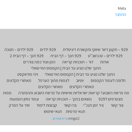
Meta
התחבר
929 – תקנון דיוור שיווקי ותקשורת דיגיטלית
929 ילדים
929 ילדים – חנוכה
929 ילדים – טו בשב"ט
929 תנך – דף הבית
929 תנך – דף הבית 2
אודות
דור – תוכניות קריאה
המן ועוד כמה צוררים
התנך שלנו מגיע עד הבית | הקמפוס הוירטואלי
התנך שלנו מגיע עד הבית | הקמפוס הוירטואלי
ויהי פודאקסט
חלופה לעמוד הקמפוס
יוטיוב
לצמוח מתוך הערפל
מאחורי הקלעים
מאחורי הקלעים
מאחורי הקלעים
מה פרשת השבוע? קריאות ישראליות ואישיות על פרשת השבוע וההפטרה
מפות
מצטרפים ל929
נושאים בתנך – תוכניות קריאה
עמוד נסיון הטמעות
צור קשר
ציר זמן תנכ"י
צרו קשר
קבוצות לימוד
שיר על הפרק
תנאי פרטיות
תנאי שימוש
Intigo12
בניית אתרים