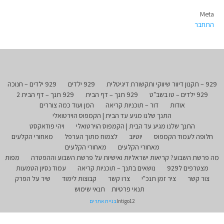
Meta
התחבר
929 – תקנון דיוור שיווקי ותקשורת דיגיטלית
929 ילדים
929 ילדים – חנוכה
929 ילדים – טו בשב"ט
929 תנך – דף הבית
929 תנך – דף הבית 2
אודות
דור – תוכניות קריאה
המן ועוד כמה צוררים
התנך שלנו מגיע עד הבית | הקמפוס הוירטואלי
התנך שלנו מגיע עד הבית | הקמפוס הוירטואלי
ויהי פודאקסט
חלופה לעמוד הקמפוס
יוטיוב
לצמוח מתוך הערפל
מאחורי הקלעים
מאחורי הקלעים
מאחורי הקלעים
מה פרשת השבוע? קריאות ישראליות ואישיות על פרשת השבוע וההפטרה
מפות
מצטרפים ל929
נושאים בתנך – תוכניות קריאה
עמוד נסיון הטמעות
צור קשר
ציר זמן תנכ"י
צרו קשר
קבוצות לימוד
שיר על הפרק
תנאי פרטיות
תנאי שימוש
Intigo12
בניית אתרים