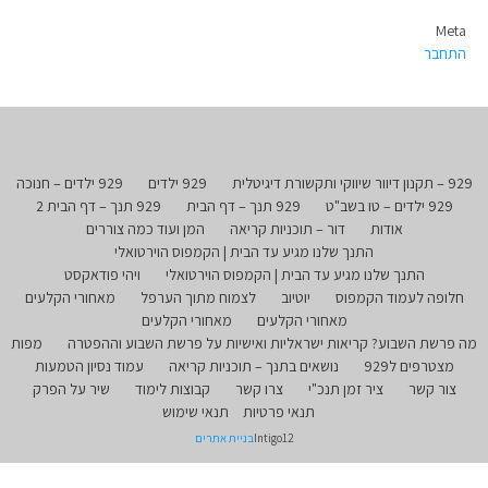
Meta
התחבר
929 – תקנון דיוור שיווקי ותקשורת דיגיטלית
929 ילדים
929 ילדים – חנוכה
929 ילדים – טו בשב"ט
929 תנך – דף הבית
929 תנך – דף הבית 2
אודות
דור – תוכניות קריאה
המן ועוד כמה צוררים
התנך שלנו מגיע עד הבית | הקמפוס הוירטואלי
התנך שלנו מגיע עד הבית | הקמפוס הוירטואלי
ויהי פודאקסט
חלופה לעמוד הקמפוס
יוטיוב
לצמוח מתוך הערפל
מאחורי הקלעים
מאחורי הקלעים
מאחורי הקלעים
מה פרשת השבוע? קריאות ישראליות ואישיות על פרשת השבוע וההפטרה
מפות
מצטרפים ל929
נושאים בתנך – תוכניות קריאה
עמוד נסיון הטמעות
צור קשר
ציר זמן תנכ"י
צרו קשר
קבוצות לימוד
שיר על הפרק
תנאי פרטיות
תנאי שימוש
Intigo12
בניית אתרים