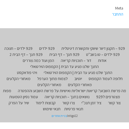
Meta
התחבר
929 – תקנון דיוור שיווקי ותקשורת דיגיטלית
929 ילדים
929 ילדים – חנוכה
929 ילדים – טו בשב"ט
929 תנך – דף הבית
929 תנך – דף הבית 2
אודות
דור – תוכניות קריאה
המן ועוד כמה צוררים
התנך שלנו מגיע עד הבית | הקמפוס הוירטואלי
התנך שלנו מגיע עד הבית | הקמפוס הוירטואלי
ויהי פודאקסט
חלופה לעמוד הקמפוס
יוטיוב
לצמוח מתוך הערפל
מאחורי הקלעים
מאחורי הקלעים
מאחורי הקלעים
מה פרשת השבוע? קריאות ישראליות ואישיות על פרשת השבוע וההפטרה
מפות
מצטרפים ל929
נושאים בתנך – תוכניות קריאה
עמוד נסיון הטמעות
צור קשר
ציר זמן תנכ"י
צרו קשר
קבוצות לימוד
שיר על הפרק
תנאי פרטיות
תנאי שימוש
Intigo12
בניית אתרים