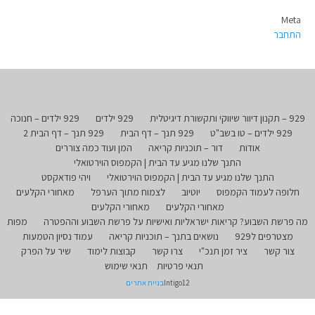
Meta
התחבר
929 – תקנון דיוור שיווקי ותקשורת דיגיטלית
929 ילדים
929 ילדים – חנוכה
929 ילדים – טו בשב"ט
929 תנך – דף הבית
929 תנך – דף הבית 2
אודות
דור – תוכניות קריאה
המן ועוד כמה צוררים
התנך שלנו מגיע עד הבית | הקמפוס הוירטואלי
התנך שלנו מגיע עד הבית | הקמפוס הוירטואלי
ויהי פודאקסט
חלופה לעמוד הקמפוס
יוטיוב
לצמוח מתוך הערפל
מאחורי הקלעים
מאחורי הקלעים
מאחורי הקלעים
מה פרשת השבוע? קריאות ישראליות ואישיות על פרשת השבוע וההפטרה
מפות
מצטרפים ל929
נושאים בתנך – תוכניות קריאה
עמוד נסיון הטמעות
צור קשר
ציר זמן תנכ"י
צרו קשר
קבוצות לימוד
שיר על הפרק
תנאי פרטיות
תנאי שימוש
Intigo12
בניית אתרים