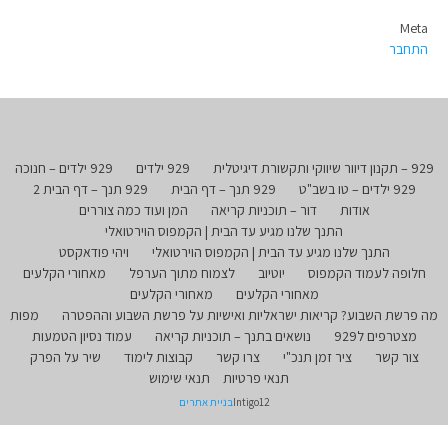
Meta
התחבר
929 – תקנון דיוור שיווקי ותקשורת דיגיטלית
929 ילדים
929 ילדים – חנוכה
929 ילדים – טו בשב"ט
929 תנך – דף הבית
929 תנך – דף הבית 2
אודות
דור – תוכניות קריאה
המן ועוד כמה צוררים
התנך שלנו מגיע עד הבית | הקמפוס הוירטואלי
התנך שלנו מגיע עד הבית | הקמפוס הוירטואלי
ויהי פודאקסט
חלופה לעמוד הקמפוס
יוטיוב
לצמוח מתוך הערפל
מאחורי הקלעים
מאחורי הקלעים
מאחורי הקלעים
מה פרשת השבוע? קריאות ישראליות ואישיות על פרשת השבוע וההפטרה
מפות
מצטרפים ל929
נושאים בתנך – תוכניות קריאה
עמוד נסיון הטמעות
צור קשר
ציר זמן תנכ"י
צרו קשר
קבוצות לימוד
שיר על הפרק
תנאי פרטיות
תנאי שימוש
Intigo12
בניית אתרים