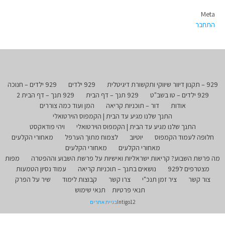
Meta
התחבר
929 – תקנון דיוור שיווקי ותקשורת דיגיטלית
929 ילדים
929 ילדים – חנוכה
929 ילדים – טו בשב"ט
929 תנך – דף הבית
929 תנך – דף הבית 2
אודות
דור – תוכניות קריאה
המן ועוד כמה צוררים
התנך שלנו מגיע עד הבית | הקמפוס הוירטואלי
התנך שלנו מגיע עד הבית | הקמפוס הוירטואלי
ויהי פודאקסט
חלופה לעמוד הקמפוס
יוטיוב
לצמוח מתוך הערפל
מאחורי הקלעים
מאחורי הקלעים
מאחורי הקלעים
מה פרשת השבוע? קריאות ישראליות ואישיות על פרשת השבוע וההפטרה
מפות
מצטרפים ל929
נושאים בתנך – תוכניות קריאה
עמוד נסיון הטמעות
צור קשר
ציר זמן תנכ"י
צרו קשר
קבוצות לימוד
שיר על הפרק
תנאי פרטיות
תנאי שימוש
Intigo12
בניית אתרים