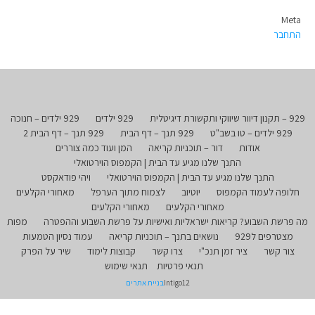
Meta
התחבר
929 – תקנון דיוור שיווקי ותקשורת דיגיטלית
929 ילדים
929 ילדים – חנוכה
929 ילדים – טו בשב"ט
929 תנך – דף הבית
929 תנך – דף הבית 2
אודות
דור – תוכניות קריאה
המן ועוד כמה צוררים
התנך שלנו מגיע עד הבית | הקמפוס הוירטואלי
התנך שלנו מגיע עד הבית | הקמפוס הוירטואלי
ויהי פודאקסט
חלופה לעמוד הקמפוס
יוטיוב
לצמוח מתוך הערפל
מאחורי הקלעים
מאחורי הקלעים
מאחורי הקלעים
מה פרשת השבוע? קריאות ישראליות ואישיות על פרשת השבוע וההפטרה
מפות
מצטרפים ל929
נושאים בתנך – תוכניות קריאה
עמוד נסיון הטמעות
צור קשר
ציר זמן תנכ"י
צרו קשר
קבוצות לימוד
שיר על הפרק
תנאי פרטיות
תנאי שימוש
Intigo12
בניית אתרים