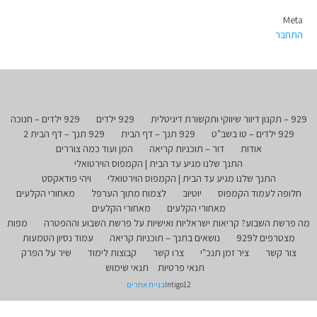
Meta
התחבר
929 – תקנון דיוור שיווקי ותקשורת דיגיטלית
929 ילדים
929 ילדים – חנוכה
929 ילדים – טו בשב"ט
929 תנך – דף הבית
929 תנך – דף הבית 2
אודות
דור – תוכניות קריאה
המן ועוד כמה צוררים
התנך שלנו מגיע עד הבית | הקמפוס הוירטואלי
התנך שלנו מגיע עד הבית | הקמפוס הוירטואלי
ויהי פודאקסט
חלופה לעמוד הקמפוס
יוטיוב
לצמוח מתוך הערפל
מאחורי הקלעים
מאחורי הקלעים
מאחורי הקלעים
מה פרשת השבוע? קריאות ישראליות ואישיות על פרשת השבוע וההפטרה
מפות
מצטרפים ל929
נושאים בתנך – תוכניות קריאה
עמוד נסיון הטמעות
צור קשר
ציר זמן תנכ"י
צרו קשר
קבוצות לימוד
שיר על הפרק
תנאי פרטיות
תנאי שימוש
Intigo12
בניית אתרים