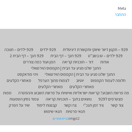
Meta
התחבר
929 – תקנון דיוור שיווקי ותקשורת דיגיטלית
929 ילדים
929 ילדים – חנוכה
929 ילדים – טו בשב"ט
929 תנך – דף הבית
929 תנך – דף הבית 2
אודות
דור – תוכניות קריאה
המן ועוד כמה צוררים
התנך שלנו מגיע עד הבית | הקמפוס הוירטואלי
התנך שלנו מגיע עד הבית | הקמפוס הוירטואלי
ויהי פודאקסט
חלופה לעמוד הקמפוס
יוטיוב
לצמוח מתוך הערפל
מאחורי הקלעים
מאחורי הקלעים
מאחורי הקלעים
מה פרשת השבוע? קריאות ישראליות ואישיות על פרשת השבוע וההפטרה
מפות
מצטרפים ל929
נושאים בתנך – תוכניות קריאה
עמוד נסיון הטמעות
צור קשר
ציר זמן תנכ"י
צרו קשר
קבוצות לימוד
שיר על הפרק
תנאי פרטיות
תנאי שימוש
Intigo12
בניית אתרים