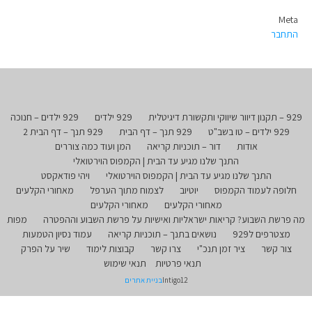
Meta
התחבר
929 – תקנון דיוור שיווקי ותקשורת דיגיטלית
929 ילדים
929 ילדים – חנוכה
929 ילדים – טו בשב"ט
929 תנך – דף הבית
929 תנך – דף הבית 2
אודות
דור – תוכניות קריאה
המן ועוד כמה צוררים
התנך שלנו מגיע עד הבית | הקמפוס הוירטואלי
התנך שלנו מגיע עד הבית | הקמפוס הוירטואלי
ויהי פודאקסט
חלופה לעמוד הקמפוס
יוטיוב
לצמוח מתוך הערפל
מאחורי הקלעים
מאחורי הקלעים
מאחורי הקלעים
מה פרשת השבוע? קריאות ישראליות ואישיות על פרשת השבוע וההפטרה
מפות
מצטרפים ל929
נושאים בתנך – תוכניות קריאה
עמוד נסיון הטמעות
צור קשר
ציר זמן תנכ"י
צרו קשר
קבוצות לימוד
שיר על הפרק
תנאי פרטיות
תנאי שימוש
Intigo12
בניית אתרים