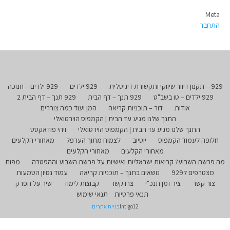
Meta
התחבר
929 – תקנון דיוור שיווקי ותקשורת דיגיטלית
929 ילדים
929 ילדים – חנוכה
929 ילדים – טו בשב"ט
929 תנך – דף הבית
929 תנך – דף הבית 2
אודות
דור – תוכניות קריאה
המן ועוד כמה צוררים
התנך שלנו מגיע עד הבית | הקמפוס הוירטואלי
התנך שלנו מגיע עד הבית | הקמפוס הוירטואלי
ויהי פודאקסט
חלופה לעמוד הקמפוס
יוטיוב
לצמוח מתוך הערפל
מאחורי הקלעים
מאחורי הקלעים
מאחורי הקלעים
מה פרשת השבוע? קריאות ישראליות ואישיות על פרשת השבוע וההפטרה
מפות
מצטרפים ל929
נושאים בתנך – תוכניות קריאה
עמוד נסיון הטמעות
צור קשר
ציר זמן תנכ"י
צרו קשר
קבוצות לימוד
שיר על הפרק
תנאי פרטיות
תנאי שימוש
Intigo12
בניית אתרים