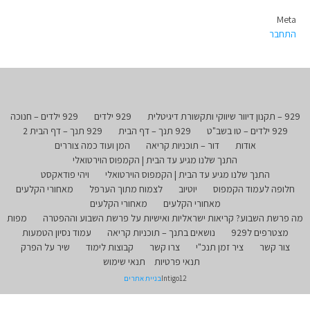
Meta
התחבר
929 – תקנון דיוור שיווקי ותקשורת דיגיטלית
929 ילדים
929 ילדים – חנוכה
929 ילדים – טו בשב"ט
929 תנך – דף הבית
929 תנך – דף הבית 2
אודות
דור – תוכניות קריאה
המן ועוד כמה צוררים
התנך שלנו מגיע עד הבית | הקמפוס הוירטואלי
התנך שלנו מגיע עד הבית | הקמפוס הוירטואלי
ויהי פודאקסט
חלופה לעמוד הקמפוס
יוטיוב
לצמוח מתוך הערפל
מאחורי הקלעים
מאחורי הקלעים
מאחורי הקלעים
מה פרשת השבוע? קריאות ישראליות ואישיות על פרשת השבוע וההפטרה
מפות
מצטרפים ל929
נושאים בתנך – תוכניות קריאה
עמוד נסיון הטמעות
צור קשר
ציר זמן תנכ"י
צרו קשר
קבוצות לימוד
שיר על הפרק
תנאי פרטיות
תנאי שימוש
Intigo12
בניית אתרים