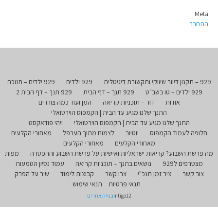
Meta
התחבר
929 – תקנון דיוור שיווקי ותקשורת דיגיטלית
929 ילדים
929 ילדים – חנוכה
929 ילדים – טו בשב"ט
929 תנך – דף הבית
929 תנך – דף הבית 2
אודות
דור – תוכניות קריאה
המן ועוד כמה צוררים
התנך שלנו מגיע עד הבית | הקמפוס הוירטואלי
התנך שלנו מגיע עד הבית | הקמפוס הוירטואלי
ויהי פודאקסט
חלופה לעמוד הקמפוס
יוטיוב
לצמוח מתוך הערפל
מאחורי הקלעים
מאחורי הקלעים
מאחורי הקלעים
מה פרשת השבוע? קריאות ישראליות ואישיות על פרשת השבוע וההפטרה
מפות
מצטרפים ל929
נושאים בתנך – תוכניות קריאה
עמוד נסיון הטמעות
צור קשר
ציר זמן תנכ"י
צרו קשר
קבוצות לימוד
שיר על הפרק
תנאי פרטיות
תנאי שימוש
Intigo12
בניית אתרים