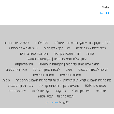
Meta
התחבר
929 – תקנון דיוור שיווקי ותקשורת דיגיטלית
929 ילדים
929 ילדים – חנוכה
929 ילדים – טו בשב"ט
929 תנך – דף הבית
929 תנך – דף הבית 2
אודות
דור – תוכניות קריאה
המן ועוד כמה צוררים
התנך שלנו מגיע עד הבית | הקמפוס הוירטואלי
התנך שלנו מגיע עד הבית | הקמפוס הוירטואלי
ויהי פודאקסט
חלופה לעמוד הקמפוס
יוטיוב
לצמוח מתוך הערפל
מאחורי הקלעים
מאחורי הקלעים
מאחורי הקלעים
מה פרשת השבוע? קריאות ישראליות ואישיות על פרשת השבוע וההפטרה
מפות
מצטרפים ל929
נושאים בתנך – תוכניות קריאה
עמוד נסיון הטמעות
צור קשר
ציר זמן תנכ"י
צרו קשר
קבוצות לימוד
שיר על הפרק
תנאי פרטיות
תנאי שימוש
Intigo12
בניית אתרים