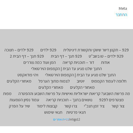
Meta
התחבר
929 – תקנון דיוור שיווקי ותקשורת דיגיטלית
929 ילדים
929 ילדים – חנוכה
929 ילדים – טו בשב"ט
929 תנך – דף הבית
929 תנך – דף הבית 2
אודות
דור – תוכניות קריאה
המן ועוד כמה צוררים
התנך שלנו מגיע עד הבית | הקמפוס הוירטואלי
התנך שלנו מגיע עד הבית | הקמפוס הוירטואלי
ויהי פודאקסט
חלופה לעמוד הקמפוס
יוטיוב
לצמוח מתוך הערפל
מאחורי הקלעים
מאחורי הקלעים
מאחורי הקלעים
מה פרשת השבוע? קריאות ישראליות ואישיות על פרשת השבוע וההפטרה
מפות
מצטרפים ל929
נושאים בתנך – תוכניות קריאה
עמוד נסיון הטמעות
צור קשר
ציר זמן תנכ"י
צרו קשר
קבוצות לימוד
שיר על הפרק
תנאי פרטיות
תנאי שימוש
Intigo12
בניית אתרים