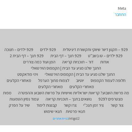
Meta
התחבר
929 – תקנון דיוור שיווקי ותקשורת דיגיטלית
929 ילדים
929 ילדים – חנוכה
929 ילדים – טו בשב"ט
929 תנך – דף הבית
929 תנך – דף הבית 2
אודות
דור – תוכניות קריאה
המן ועוד כמה צוררים
התנך שלנו מגיע עד הבית | הקמפוס הוירטואלי
התנך שלנו מגיע עד הבית | הקמפוס הוירטואלי
ויהי פודאקסט
חלופה לעמוד הקמפוס
יוטיוב
לצמוח מתוך הערפל
מאחורי הקלעים
מאחורי הקלעים
מאחורי הקלעים
מה פרשת השבוע? קריאות ישראליות ואישיות על פרשת השבוע וההפטרה
מפות
מצטרפים ל929
נושאים בתנך – תוכניות קריאה
עמוד נסיון הטמעות
צור קשר
ציר זמן תנכ"י
צרו קשר
קבוצות לימוד
שיר על הפרק
תנאי פרטיות
תנאי שימוש
Intigo12
בניית אתרים