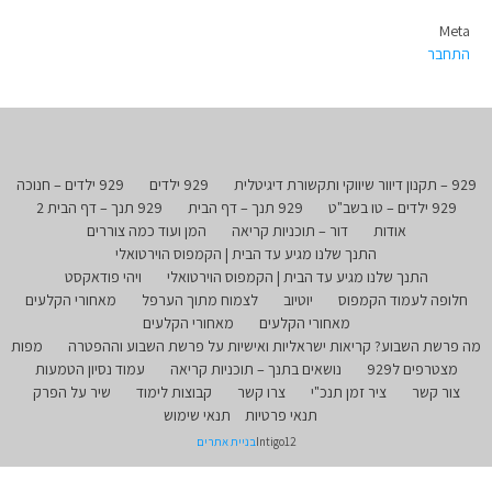
Meta
התחבר
929 – תקנון דיוור שיווקי ותקשורת דיגיטלית
929 ילדים
929 ילדים – חנוכה
929 ילדים – טו בשב"ט
929 תנך – דף הבית
929 תנך – דף הבית 2
אודות
דור – תוכניות קריאה
המן ועוד כמה צוררים
התנך שלנו מגיע עד הבית | הקמפוס הוירטואלי
התנך שלנו מגיע עד הבית | הקמפוס הוירטואלי
ויהי פודאקסט
חלופה לעמוד הקמפוס
יוטיוב
לצמוח מתוך הערפל
מאחורי הקלעים
מאחורי הקלעים
מאחורי הקלעים
מה פרשת השבוע? קריאות ישראליות ואישיות על פרשת השבוע וההפטרה
מפות
מצטרפים ל929
נושאים בתנך – תוכניות קריאה
עמוד נסיון הטמעות
צור קשר
ציר זמן תנכ"י
צרו קשר
קבוצות לימוד
שיר על הפרק
תנאי פרטיות
תנאי שימוש
Intigo12
בניית אתרים