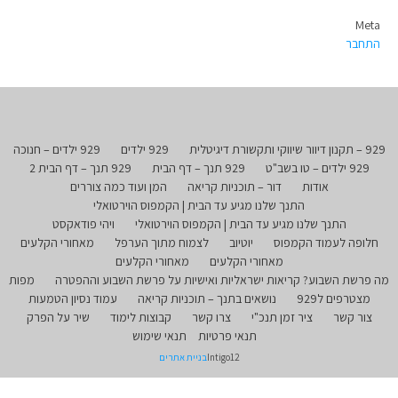
Meta
התחבר
929 – תקנון דיוור שיווקי ותקשורת דיגיטלית
929 ילדים
929 ילדים – חנוכה
929 ילדים – טו בשב"ט
929 תנך – דף הבית
929 תנך – דף הבית 2
אודות
דור – תוכניות קריאה
המן ועוד כמה צוררים
התנך שלנו מגיע עד הבית | הקמפוס הוירטואלי
התנך שלנו מגיע עד הבית | הקמפוס הוירטואלי
ויהי פודאקסט
חלופה לעמוד הקמפוס
יוטיוב
לצמוח מתוך הערפל
מאחורי הקלעים
מאחורי הקלעים
מאחורי הקלעים
מה פרשת השבוע? קריאות ישראליות ואישיות על פרשת השבוע וההפטרה
מפות
מצטרפים ל929
נושאים בתנך – תוכניות קריאה
עמוד נסיון הטמעות
צור קשר
ציר זמן תנכ"י
צרו קשר
קבוצות לימוד
שיר על הפרק
תנאי פרטיות
תנאי שימוש
Intigo12
בניית אתרים