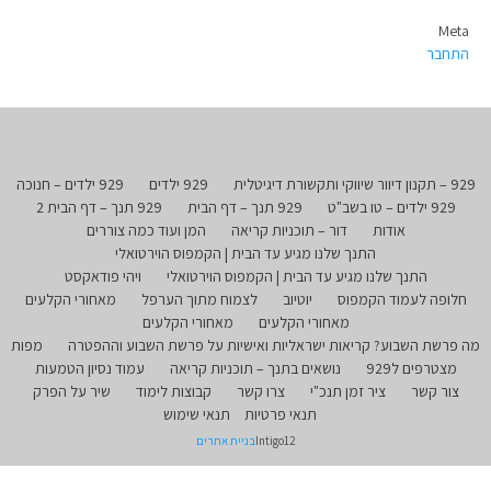
Meta
התחבר
929 – תקנון דיוור שיווקי ותקשורת דיגיטלית
929 ילדים
929 ילדים – חנוכה
929 ילדים – טו בשב"ט
929 תנך – דף הבית
929 תנך – דף הבית 2
אודות
דור – תוכניות קריאה
המן ועוד כמה צוררים
התנך שלנו מגיע עד הבית | הקמפוס הוירטואלי
התנך שלנו מגיע עד הבית | הקמפוס הוירטואלי
ויהי פודאקסט
חלופה לעמוד הקמפוס
יוטיוב
לצמוח מתוך הערפל
מאחורי הקלעים
מאחורי הקלעים
מאחורי הקלעים
מה פרשת השבוע? קריאות ישראליות ואישיות על פרשת השבוע וההפטרה
מפות
מצטרפים ל929
נושאים בתנך – תוכניות קריאה
עמוד נסיון הטמעות
צור קשר
ציר זמן תנכ"י
צרו קשר
קבוצות לימוד
שיר על הפרק
תנאי פרטיות
תנאי שימוש
Intigo12
בניית אתרים