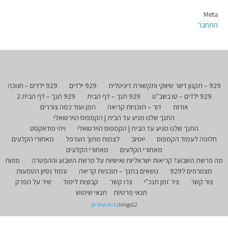
Meta
התחבר
929 – תקנון דיוור שיווקי ותקשורת דיגיטלית
929 ילדים
929 ילדים – חנוכה
929 ילדים – טו בשב"ט
929 תנך – דף הבית
929 תנך – דף הבית 2
אודות
דור – תוכניות קריאה
המן ועוד כמה צוררים
התנך שלנו מגיע עד הבית | הקמפוס הוירטואלי
התנך שלנו מגיע עד הבית | הקמפוס הוירטואלי
ויהי פודאקסט
חלופה לעמוד הקמפוס
יוטיוב
לצמוח מתוך הערפל
מאחורי הקלעים
מאחורי הקלעים
מאחורי הקלעים
מה פרשת השבוע? קריאות ישראליות ואישיות על פרשת השבוע וההפטרה
מפות
מצטרפים ל929
נושאים בתנך – תוכניות קריאה
עמוד נסיון הטמעות
צור קשר
ציר זמן תנכ"י
צרו קשר
קבוצות לימוד
שיר על הפרק
תנאי פרטיות
תנאי שימוש
Intigo12
בניית אתרים